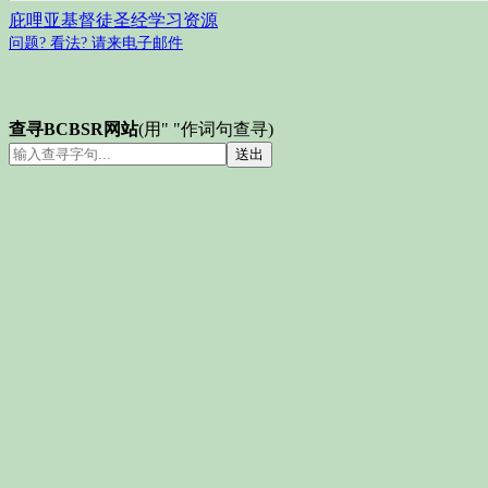
庇哩亚基督徒圣经学习资源
问题? 看法? 请来电子邮件
查寻BCBSR网站
(用" "作词句查寻)