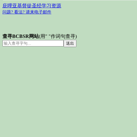
庇哩亚基督徒圣经学习资源
问题? 看法? 请来电子邮件
查寻BCBSR网站
(用" "作词句查寻)