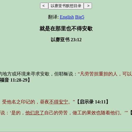
翻译:
English
Big5
就是在那里也不得安歇
以赛亚书 23:12
的地方或环境来寻求安歇，但耶稣说：
“凡劳苦担重担的人，可
音 11:28-29】
，受他名之印记的，昼夜
不得安宁
。”
【启示录 14:11】
说：‘是的，
他们息了
自己的劳苦，做工的果效也随着他们。’”
【