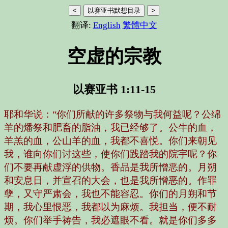
<
以赛亚书默想目录
>
翻译:
English
繁體中文
空虚的宗教
以赛亚书 1:11-15
耶和华说：“你们所献的许多祭物与我何益呢？公绵
羊的燔祭和肥畜的脂油，我已经够了。公牛的血，
羊羔的血，公山羊的血，我都不喜悦。你们来朝见
我，谁向你们讨这些，使你们践踏我的院宇呢？你
们不要再献虚浮的供物。香品是我所憎恶的。月朔
和安息日，并宣召的大会，也是我所憎恶的。作罪
孽，又守严肃会，我也不能容忍。你们的月朔和节
期，我心里恨恶，我都以为麻烦。我担当，便不耐
烦。你们举手祷告，我必遮眼不看。就是你们多多