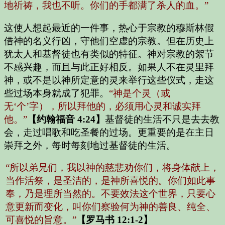
地祈祷，我也不听。你们的手都满了杀人的血。”
这使人想起最近的一件事，热心于宗教的穆斯林假
借神的名义行凶，守他们空虚的宗教。但在历史上
犹太人和基督徒也有类似的特征。神对宗教的絮节
不感兴趣，而且与此正好相反。如果人不在灵里拜
神，或不是以神所定意的灵来举行这些仪式，走这
些过场本身就成了犯罪。
“神是个灵（或
无‘个’字），所以拜他的，必须用心灵和诚实拜
他。”
【约翰福音 4:24】
基督徒的生活不只是去去教
会，走过唱歌和吃圣餐的过场。更重要的是在主日
崇拜之外，每时每刻地过基督徒的生活。
“所以弟兄们，我以神的慈悲劝你们，将身体献上，
当作活祭，是圣洁的，是神所喜悦的。你们如此事
奉，乃是理所当然的。不要效法这个世界，只要心
意更新而变化，叫你们察验何为神的善良、纯全、
可喜悦的旨意。”
【罗马书 12:1-2】