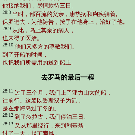
他接纳我们，尽情款待三日。
28:8
当时，部百流的父亲，患热病和痢疾躺着。
保罗进去，为他祷告，按手在他身上，治好了他。
28:9
从此，岛上其余的病人，
也来得了医治。
28:10
他们又多方的尊敬我们。
到了开船的时候，
也把我们所需用的送到船上。
去罗马的最后一程
28:11
过了三个月，我们上了亚力山太的船，
往前行。这船以丢斯双子为记，
是在那海岛过了冬的。
28:12
到了叙拉古，我们停泊三日。
28:13
又从那里绕行，来到利基翁。
过了一天，起了南风，