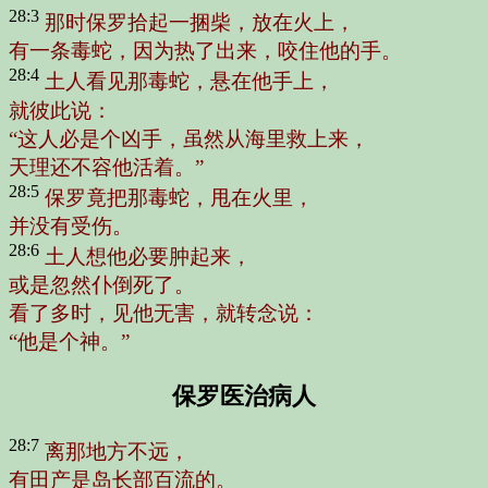
28:3
那时保罗拾起一捆柴，放在火上，
有一条毒蛇，因为热了出来，咬住他的手。
28:4
土人看见那毒蛇，悬在他手上，
就彼此说：
“这人必是个凶手，虽然从海里救上来，
天理还不容他活着。”
28:5
保罗竟把那毒蛇，甩在火里，
并没有受伤。
28:6
土人想他必要肿起来，
或是忽然仆倒死了。
看了多时，见他无害，就转念说：
“他是个神。”
保罗医治病人
28:7
离那地方不远，
有田产是岛长部百流的。