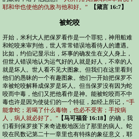
耶和华也使他的仇敌与他和好。”
【箴言 16:7】
被蛇咬
开始，米利大人把保罗看作是一个罪犯，神用船难
和蛇咬来审判他，世人常常错误地看待人的遭遇。
比如，约伯记显示出，坏事的确发生在义人身上，
但世人错误地认为运气好的人就是好人，不幸的人
就是坏人。世人看不见大图象。但我们在这里看到
他们的愚昧的一个有趣图象。他们一开始把保罗不
幸被蛇咬解释成保罗是坏人。但当保罗没有因为蛇
咬而中毒，他们又把他看作是神。能被蛇咬而不中
毒也许是因为使徒们的一个特征，如经上所记，
“手
能拿蛇；若喝了什么毒物，也必不受害；手按病
人，病人就必好了。”
【马可福音 16:18】
的确，我
们看到保罗接下来奇迹般地医治了那里的病人。蛇
咬在民数记第二十一章里也有特殊的象征意义，耶