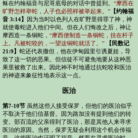
稣在约翰福音与尼哥底母的对话中曾提到。
“摩西在
旷野怎样举蛇，人子也必照样被举起来。”
【约翰福
音 3:14】
因为当时以色列人在旷野里得罪了神，神
就使毒蛇进入他们中间。但在人们悔改之后，神让
摩西造一条铜蛇，
“摩西便制造一条铜蛇，挂在杆子
上。凡被蛇咬的，一望这铜蛇就活了。”
【民数记
21:9】
蛇还代表撒但，他在伊甸园里引诱夏娃，导
致了这一切的恶果。但信徒不可避免地要从这种恶
果里被救了出来。因此神不时地通过抗蛇咬和医治
的神迹来象征性地表示这一点。
医治
第7-10节
虽然这些人接受保罗，但他们的医治似乎
不取决于他们信基督。因为路加没有提到他们的转
变。部百流的父亲得到了医治，那是其他人来寻求
医治的原因。当然，保罗无疑会利用这个机会传福
音，这些医治也证明了福音。然而在寻求医治时，