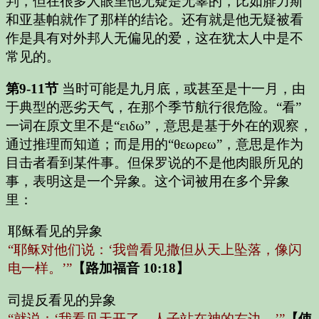
判，但在很多人眼里他无疑是无辜的，比如腓力斯
和亚基帕就作了那样的结论。还有就是他无疑被看
作是具有对外邦人无偏见的爱，这在犹太人中是不
常见的。
第9-11节
当时可能是九月底，或甚至是十一月，由
于典型的恶劣天气，在那个季节航行很危险。“看”
一词在原文里不是“ειδω”，意思是基于外在的观察，
通过推理而知道；而是用的“θεωρεω”，意思是作为
目击者看到某件事。但保罗说的不是他肉眼所见的
事，表明这是一个异象。这个词被用在多个异象
里：
耶稣看见的异象
“耶稣对他们说：‘我曾看见撒但从天上坠落，像闪
电一样。’”
【路加福音 10:18】
司提反看见的异象
“就说：‘我看见天开了，人子站在神的右边。’”
【使