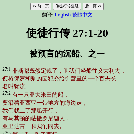
<- 前一页
使徒行传查经
后一页 ->
翻译:
English
繁體中文
使徒行传 27:1-20
被预言的沉船、之一
27:1
非斯都既然定规了，叫我们坐船往义大利去，
便将保罗和别的囚犯交给御营里的一个百夫长，
名叫犹流。
27:2
有一只亚大米田的船，
要沿着亚西亚一带地方的海边走，
我们就上了那船开行，
有马其顿的帖撒罗尼迦人，
亚里达古，和我们同去。
27:3