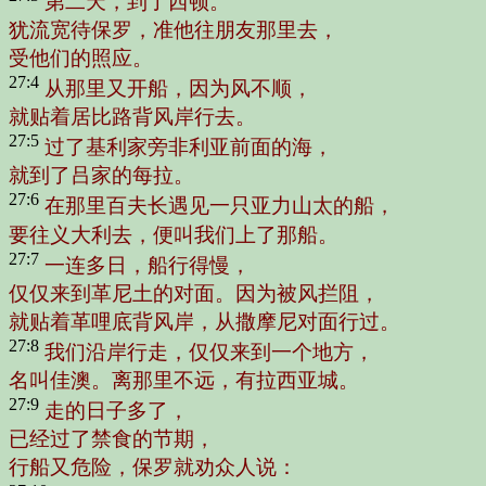
第二天，到了西顿。
犹流宽待保罗，准他往朋友那里去，
受他们的照应。
27:4
从那里又开船，因为风不顺，
就贴着居比路背风岸行去。
27:5
过了基利家旁非利亚前面的海，
就到了吕家的每拉。
27:6
在那里百夫长遇见一只亚力山太的船，
要往义大利去，便叫我们上了那船。
27:7
一连多日，船行得慢，
仅仅来到革尼土的对面。因为被风拦阻，
就贴着革哩底背风岸，从撒摩尼对面行过。
27:8
我们沿岸行走，仅仅来到一个地方，
名叫佳澳。离那里不远，有拉西亚城。
27:9
走的日子多了，
已经过了禁食的节期，
行船又危险，保罗就劝众人说：