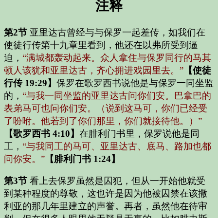
注释
第2节
亚里达古曾经与与保罗一起差传，如我们在
使徒行传第十九章里看到，他还在以弗所受到逼
迫，
“满城都轰动起来。众人拿住与保罗同行的马其
顿人该犹和亚里达古，齐心拥进戏园里去。”
【使徒
行传 19:29】
保罗在歌罗西书说他是与保罗一同坐监
的，
“与我一同坐监的亚里达古问你们安。巴拿巴的
表弟马可也问你们安。（说到这马可，你们已经受
了吩咐。他若到了你们那里，你们就接待他。）”
【歌罗西书 4:10】
在腓利门书里，保罗说他是同
工，
“与我同工的马可、亚里达古、底马、路加也都
问你安。”
【腓利门书 1:24】
第3节
看上去保罗虽然是囚犯，但从一开始他就受
到某种程度的尊敬，这也许是因为他被囚禁在该撒
利亚的那几年里建立的声誉。再者，虽然他在待审