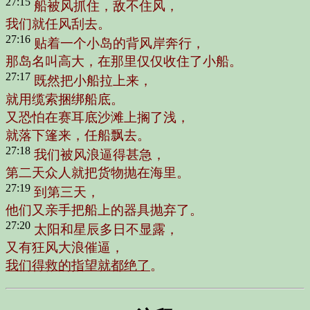
27:15
船被风抓住，敌不住风，
我们就任风刮去。
27:16
贴着一个小岛的背风岸奔行，
那岛名叫高大，在那里仅仅收住了小船。
27:17
既然把小船拉上来，
就用缆索捆绑船底。
又恐怕在赛耳底沙滩上搁了浅，
就落下篷来，任船飘去。
27:18
我们被风浪逼得甚急，
第二天众人就把货物抛在海里。
27:19
到第三天，
他们又亲手把船上的器具抛弃了。
27:20
太阳和星辰多日不显露，
又有狂风大浪催逼，
我们得救的指望就都绝了
。