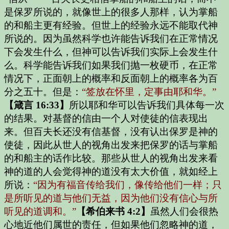
是保罗所说的，就像世上的很多人那样，认为掌船
的和船主更有经验。但世上的经验永远不能取代神
所说的。因为虽然科学也许能告诉我们在正常情况
下会发生什么，但神可以告诉我们实际上会发生什
么。科学能告诉我们如果我们抛一枚硬币，在正常
情况下，正面朝上的概率和反面朝上的概率各为百
分之五十。但是：
“签放在怀里，定事由耶和华。”
【箴言 16:33】
所以耶和华可以告诉我们具体每一次
的结果。对基督的信由一个人对使徒的信表现出
来。但百夫长还没有信基督，没有认出保罗是神的
使徒，因此从世人的视角出发来把保罗的话与掌船
的和船主的话作比较。那些从世人的视角出发来看
神的道的人会觉得神的道没有太大价值，就如经上
所说：
“因为有福音传给我们，像传给他们一样；只
是所听见的道与他们无益，因为他们没有信心与所
听见的道调和。”
【希伯来书 4:2】
虽然人们会很热
心地近他们属世的责任，但如果他们忽略神的道，