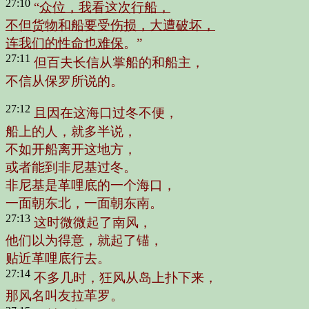
27:10
“
众位，我看这次行船，
不但货物和船要受伤损，大遭破坏，
连我们的性命也难保
。”
27:11
但百夫长信从掌船的和船主，
不信从保罗所说的。
27:12
且因在这海口过冬不便，
船上的人，就多半说，
不如开船离开这地方，
或者能到非尼基过冬。
非尼基是革哩底的一个海口，
一面朝东北，一面朝东南。
27:13
这时微微起了南风，
他们以为得意，就起了锚，
贴近革哩底行去。
27:14
不多几时，狂风从岛上扑下来，
那风名叫友拉革罗。