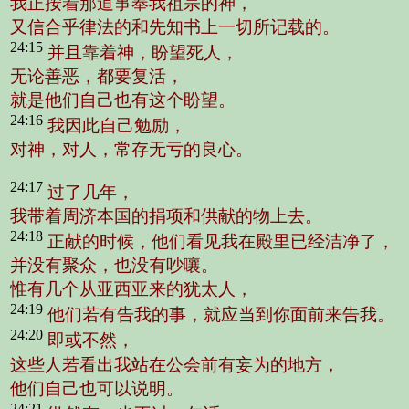
我正按着那道事奉我祖宗的神，
又信合乎律法的和先知书上一切所记载的。
24:15
并且靠着神，盼望死人，
无论善恶，都要复活，
就是他们自己也有这个盼望。
24:16
我因此自己勉励，
对神，对人，常存无亏的良心。
24:17
过了几年，
我带着周济本国的捐项和供献的物上去。
24:18
正献的时候，他们看见我在殿里已经洁净了，
并没有聚众，也没有吵嚷。
惟有几个从亚西亚来的犹太人，
24:19
他们若有告我的事，就应当到你面前来告我。
24:20
即或不然，
这些人若看出我站在公会前有妄为的地方，
他们自己也可以说明。
24:21