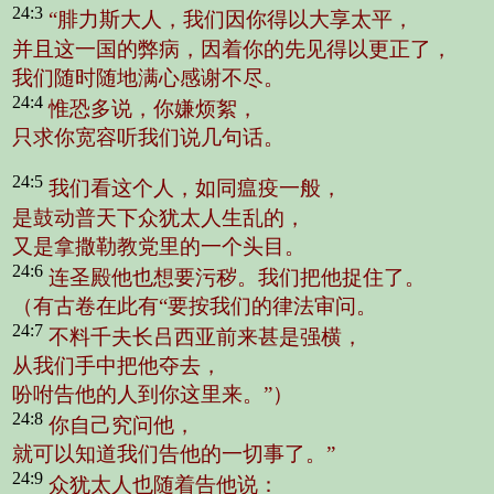
24:3
“腓力斯大人，我们因你得以大享太平，
并且这一国的弊病，因着你的先见得以更正了，
我们随时随地满心感谢不尽。
24:4
惟恐多说，你嫌烦絮，
只求你宽容听我们说几句话。
24:5
我们看这个人，如同瘟疫一般，
是鼓动普天下众犹太人生乱的，
又是拿撒勒教党里的一个头目。
24:6
连圣殿他也想要污秽。我们把他捉住了。
（有古卷在此有“要按我们的律法审问。
24:7
不料千夫长吕西亚前来甚是强横，
从我们手中把他夺去，
吩咐告他的人到你这里来。”）
24:8
你自己究问他，
就可以知道我们告他的一切事了。”
24:9
众犹太人也随着告他说：