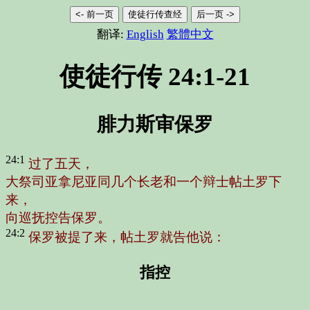
<- 前一页
使徒行传查经
后一页 ->
翻译:
English
繁體中文
使徒行传 24:1-21
腓力斯审保罗
24:1
过了五天，
大祭司亚拿尼亚同几个长老和一个辩士帖土罗下
来，
向巡抚控告保罗。
24:2
保罗被提了来，帖土罗就告他说：
指控