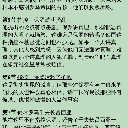
根本不感谢罗马帝国的占领，他们以反叛著称。
第5节
指控：保罗鼓动骚乱
他提出的论点有点愚蠢。保罗讲真理，那些恨恶真
理的人听了就恼怒。这难道是保罗的错吗？然而这
种指控在基督徒之间也不少见。如果一个人讲真
理，其他人感到忿怒，因为他们无法面对真理，难
道这是那个讲真理的人犯了罪，制造纷争吗？真理
在多元社会里常常被贬值。
第6节
指控：保罗污秽了圣殿
这是彻头彻尾的谎言，但那些对保罗有与生俱来的
仇恨的人也许会真心相信。谣言很容易被那些怀有
偏见、仇恨和傲慢的人当作事实。
第7节
侮辱罗马千夫长吕西亚
他在这里不但指控保罗，还告了千夫长吕西亚一
状，说他“甚是强横”，这与事实正好相反。其实纷