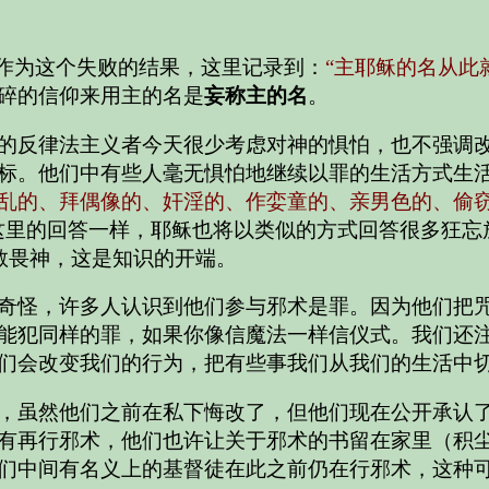
可作为这个失败的结果，这里记录到：
“主耶稣的名从此
碎的信仰来用主的名是
妄称主的名
。
的反律法主义者今天很少考虑对神的惧怕，也不强调
标。他们中有些人毫无惧怕地继续以罪的生活方式生
乱的、拜偶像的、奸淫的、作娈童的、亲男色的、偷
这里的回答一样，耶稣也将以类似的方式回答很多狂忘
敬畏神，这是知识的开端。
奇怪，许多人认识到他们参与邪术是罪。因为他们把
能犯同样的罪，如果你像信魔法一样信仪式。我们还
们会改变我们的行为，把有些事我们从我们的生活中
，虽然他们之前在私下悔改了，但他们现在公开承认
有再行邪术，他们也许让关于邪术的书留在家里（积
们中间有名义上的基督徒在此之前仍在行邪术，这种