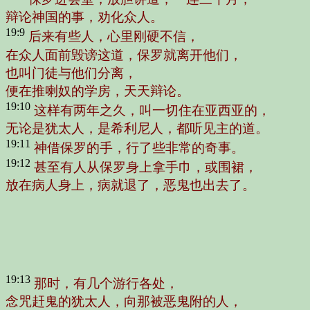
辩论神国的事，劝化众人。
19:9
后来有些人，心里刚硬不信，
在众人面前毁谤这道，保罗就离开他们，
也叫门徒与他们分离，
便在推喇奴的学房，天天辩论。
19:10
这样有两年之久，叫一切住在亚西亚的，
无论是犹太人，是希利尼人，都听见主的道。
19:11
神借保罗的手，行了些非常的奇事。
19:12
甚至有人从保罗身上拿手巾，或围裙，
放在病人身上，病就退了，恶鬼也出去了。
19:13
那时，有几个游行各处，
念咒赶鬼的犹太人，向那被恶鬼附的人，