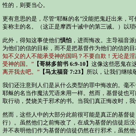
性的，则要当心。
更有意思的是，尽管“耶稣的名”没能把鬼赶出来，
妄称主的名。（这正是摩西十诫中的第三诫。）以琐
此外，得知这事使他们
惧怕
，进而悔改。主导福音派
为他们的信的目标，而不是把基督作为他们的信的目
知不义的人不能承受神的国吗？不要自欺！无论是淫
受神的国。”
【哥林多前书 6:9-10】
这像这些恶鬼在
离开我去吧。”
【马太福音 7:23】
所以，让我们继续
我们还注意到人们是从什么类型的罪中悔改的。毫不
耶稣的名当作魔法咒语来用一样。然而，基督徒也可
取行动，焚烧关于邪术的书。当我们真正悔改时，我
然而，这些人中的大部分此前很可能是真正的基督徒
行）。虽然他们之前悔改了，在成为基督的信徒后没
并不表明他们作为基督的信徒仍然在行邪术，虽然他