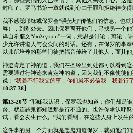
时，那些要信的人已经信了，其他人则硬了心。这是
封印了。罗马书第一章就说到心由于罪和拒绝神变得
我不感觉耶稣或保罗会“强势地”传他们的信息。也
辱），到别处去。因此保罗离开他们，寻找另一个他
译自希腊文“διαλεγομαι”一词，意思是讨论
少允许讲道人与会众间的对话。还有，在保罗的事奉
以弗所培养的那些门徒把福音传给了其他人，而其他
神迹肯定了神的道，我们在圣经里到处都可以看到这
需要通过行神迹来肯定神的道，因为我们不像使徒们
说：
“我若不行我父的事，你们就不必信我。我若行
10:37-38】
第13-20节
“
耶稣我认识，保罗我也知道；你们却是谁
督。就连恶鬼都知道那是行不通的。也许你承认耶稣
试，看会发生什么。”我们看到，在这些人身上发生
这件事的另一个方面就是恶鬼知道保罗，就如他们知