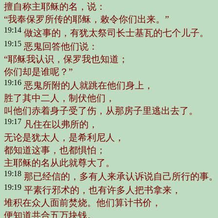
擅自称主耶稣的名，说：
“我奉保罗所传的耶稣，敕令你们出来。”
19:14
做这事的，有犹太祭司长士基瓦的七个儿子。
19:15
恶鬼回答他们说：
“耶稣我认识，保罗我也知道；
你们却是谁呢？”
19:16
恶鬼所附的人就跳在他们身上，
胜了其中二人，制伏他们，
叫他们赤着身子受了伤，从那房子里逃出去了。
19:17
凡住在以弗所的，
无论是犹太人，是希利尼人，
都知道这事，也都惧怕；
主耶稣的名从此就尊大了。
19:18
那已经信的，多有人来承认诉说自己所行的事。
19:19
平素行邪术的，也有许多人把书拿来，
堆积在众人面前焚烧。他们算计书价，
便知道共合五万块钱。