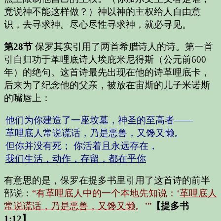
竟说神不能这样做？）神以神的主权给人自由意
识，去寻求神。尽心尽性寻求神，就必寻见。
第28节
保罗其实引用了两首希腊诗人的诗。第一首
引自归功于革哩底诗人埃庇米尼得斯（公元前600
年）的绝句。这首诗最先出现在他的诗革哩底卡，
后来为了纪念他的父亲，被放在宙斯的儿子米诺斯
的嘴唇上：
他们为你建造了一座坟墓，神圣的至高者——
革哩底人常说谎话，乃是恶兽，又馋又懒。
但你并没有死； 你活着且永远存在，
我们生活，动作，存留，都在乎你
有意思的是，保罗在提多书里引用了这首诗的前半
部说：
“有革哩底人中的一个本地先知说：‘
革哩底人
常说谎话，乃是恶兽，又馋又懒
。’”
【提多书
1:12】