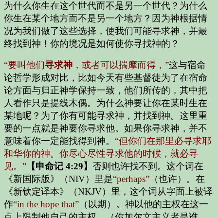
为什么你生在这个世代而不是另一个世代？为什么
你生在某个地方而不是另一个地方？因为神根据情
况为我们做了这些选择，使我们可能寻求神，并最
终找到神！你的境况是如何使你寻找神的？
“要叫他们
寻求神
，或者可以揣摩而得，”
这与宿命
论哲学形成对比，比如今天有些基督徒为了在宿命
论方面与归正神学保持一致，他们所传的，其中把
人看作只是提线木偶。为什么神要让你在某时生在
某地呢？为了你有可能寻求神，并找到神。这里重
要的一点就是神要你寻求他。如果你寻求神，并不
意味着你一定能找得到神。
“但你们在那里必寻求耶
和华你的神。你尽心尽性寻求他的时候，就必寻
见。”
【申命记 4:29】
否则也许找不到。这个词在
《新国际版》（NIV）里是
“perhaps”
（也许）
。在
《新钦定译本》（NKJV）里，这个词从字面上被译
作
“in the hope that”
（以期）
。神以他的主权在这一
点上限制他自己的主权。（你加尔文主义者是谁，