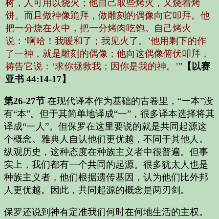
树，人可用以烧火；他自己取些烤火，又烧着烤
饼。而且做神像跪拜，做雕刻的偶像向它叩拜。他
把一分烧在火中，把一分烤肉吃饱。自己烤火
说：‘啊哈！我暖和了；我见火了。’他用剩下的作
了一神，就是雕刻的偶像；他向这偶像俯伏叩拜，
祷告它说：‘求你拯救我；因你是我的神。’”
【以赛
亚书 44:14-17】
第26-27节
在现代译本作为基础的古卷里，“一本”没
有“本”。但于其简单地译成“一”，很多译本选择将其
译成“一人”。但保罗在这里要说的就是共同起源这
个概念。雅典人自认他们更优越，不同于其他人。
纵观历史，这种态度在种族主义者中很普遍。但事
实上，我们都有一个共同的起源。很多犹太人也是
种族主义者，他们根据遗传基因，认为他们比外邦
人更优越。因此，共同起源的概念是两刃剑。
保罗还说到神有定准我们何时在何地生活的主权。