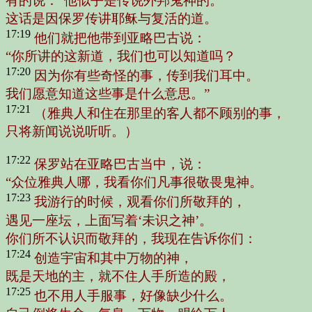
有的说：“他似乎是传说外邦鬼神的。”
这话是因保罗传讲耶稣与复活的道。
17:19
他们就把他带到亚略巴古说：
“你所讲的这新道，我们也可以知道吗？
17:20
因为你有些奇怪的事，传到我们耳中。
我们愿意知道这些事是什么意思。”
17:21
（雅典人和住在那里的客人都不顾别的事，
只将新闻说说听听。）
17:22
保罗站在亚略巴古当中，说：
“众位雅典人哪，我看你们凡事很敬畏鬼神。
17:23
我游行的时候，观看你们所敬拜的，
遇见一座坛，上面写着‘未识之神’。
你们所不认识而敬拜的，我现在告诉你们：
17:24
创造宇宙和其中万物的神，
既是天地的主，就不住人手所造的殿，
17:25
也不用人手服事，好像缺少什么。