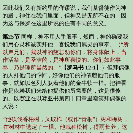
因此我们又有新约里的佯谬说，我们基督徒作为神
的殿，神住在我们里面，但神又是无所不在的。因
为这与保罗在这里所说的住有不同的意义。
第25节
同样，神不用人手服事，然而，神的确要我
们用心灵和诚实拜他，喜悦我们属灵的事奉。（
“所
以弟兄们，我以神的慈悲劝你们，将身体献上，当
作活祭，是圣洁的，是神所喜悦的。你们如此事
奉，乃是理所当然的。”
【罗马书 12:1】
）但拜偶像
的人拜他们的“神”，好像他们的神依赖他们的服
事，就如以色列人驮着他们的金牛犊一样。把神看
作是依赖我们来给他提供他所需要的，这是很傻
的。以赛亚在以赛亚书第四十四章里嘲笑拜偶像的
人说：
“他砍伐香柏树，又取柞（或作“青桐”）树和橡树，
在树林中选定了一棵。他栽种松树，得雨长养，这