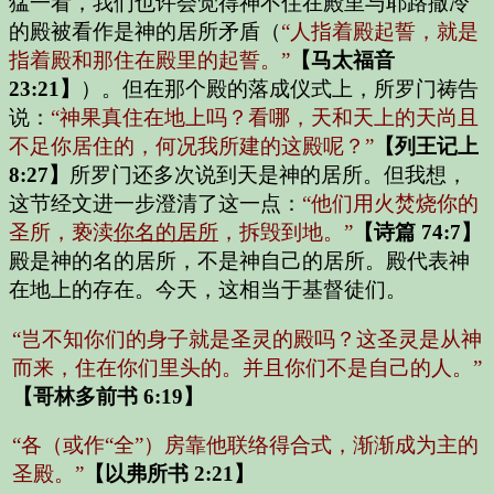
猛一看，我们也许会觉得神不住在殿里与耶路撒冷
的殿被看作是神的居所矛盾（
“人指着殿起誓，就是
指着殿和那住在殿里的起誓。”
【马太福音
23:21】
）。但在那个殿的落成仪式上，所罗门祷告
说：
“神果真住在地上吗？看哪，天和天上的天尚且
不足你居住的，何况我所建的这殿呢？”
【列王记上
8:27】
所罗门还多次说到天是神的居所。但我想，
这节经文进一步澄清了这一点：
“他们用火焚烧你的
圣所，亵渎
你名的居所
，拆毁到地。”
【诗篇 74:7】
殿是神的名的居所，不是神自己的居所。殿代表神
在地上的存在。今天，这相当于基督徒们。
“岂不知你们的身子就是圣灵的殿吗？这圣灵是从神
而来，住在你们里头的。并且你们不是自己的人。”
【哥林多前书 6:19】
“各（或作“全”）房靠他联络得合式，渐渐成为主的
圣殿。”
【以弗所书 2:21】