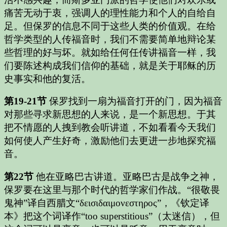
痛苦无动于衷，强调人的理性能力和个人的自给自
足。但保罗的信息不同于这些人类的价值观。在给
哲学类型的人传福音时，我们不需要简单地辩论某
些哲理的好与坏。就如给任何任传讲福音一样，我
们要陈述构成我们信仰的基础，就是关于耶稣的历
史事实和他的复活。
第19-21节
保罗找到一扇为福音打开的门，因为福音
对那些寻求新思想的人来说，是一个新思想。于其
把不情愿的人拽到教会听讲道，不如看看今天我们
如何使人产生好奇，激励他们去更进一步地探究福
音。
第22节
他在亚略巴古讲道。亚略巴古是战争之神，
保罗要在这里与那个时代的哲学家们作战。“很敬畏
鬼神”译自西腊文“δεισιδαιμονεστηρος”，《钦定译
本》把这个词译作“too superstitious”（太迷信），但