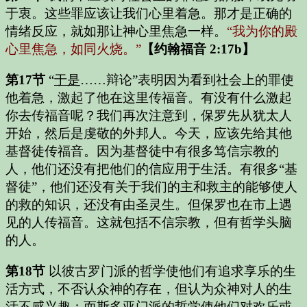
于衷。这些罪应该让我们心里着急。那才是正确的
情绪反应，就如那让神心里焦急一样。
“我为你的殿
心里焦急，如同火烧。”
【约翰福音 2:17b】
第17节
“
于是
……辩论”
表明因为看到社会上的罪使
他着急，激起了他在这里传福音。有没有什么激起
你去传福音呢？我们再次注意到，保罗先从犹太人
开始，然后是虔敬的外邦人。今天，应该先给其他
基督徒传福音。因为基督徒中有很多笃信宗教的
人，他们还没有把他们的信应用于生活。有很多“基
督徒”，他们还没有关于我们的主和救主的能够使人
的救的知识，还没有由圣灵生。但保罗也在市上遇
见的人传福音。这就包括不信宗教，但有哲学头脑
的人。
第18节
以彼古罗门派的哲学使他们有追求享乐的生
活方式，不否认众神的存在，但认为众神对人的生
活不感兴趣；而斯多亚门派的哲学使他们对欢乐或