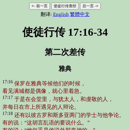
<- 前一页
使徒行传查经
后一页 ->
翻译:
English
繁體中文
使徒行传 17:16-34
第二次差传
雅典
17:16
保罗在雅典等候他们的时候，
看见满城都是偶像，就心里着急。
17:17
于是在会堂里，与犹太人，和虔敬的人，
并每日在市上所遇见的人辩论。
17:18
还有以彼古罗和斯多亚两门的学士与他争论。
有的说：“这胡言乱语的要说什么。”