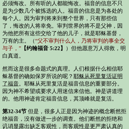
必须悔改。所有听的人都能悔改。福音的信息不只
是为少数几个被拣选的人。福音的信息是为各处的
每个人。因为审判将来到整个世界，只有那些信
了，悔改的人将幸免。审判世界的将不是父神，因
为他把所有这些交给了他的儿子，就是耶稣基督，
万有的主。（
“父不审判什么人，乃将审判的事全交
与子，”
【约翰福音 5:22】
）但他愿意万人得救，明
白真道。
然而这是很多命题式的真理。人们根据什么相信耶
稣基督的确如保罗所说的呢？
耶稣从死里复活证明
了福音
。耶稣从死里复活是福音信息的重要部分。
因为神不希望或要求人用迷信来信他。神是讲道理
的。他用神迹肯定福音信息，其顶峰就是复活。
第32-34节
但是，很多人正是因为神迹的概念断然拒
绝福音，没有做进一步的调查。他们断然的拒绝和
讥诮显露出缺乏客观性，而客观性是更严肃认真的