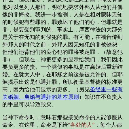
他对以色列人那样，明确地要求外邦人从他们拜偶
像的罪悔改。我进一步推测，人是在相对蒙昧无知
的时候犯有些罪的，罪败坏了他们的心，但罪就是
罪，是要受到审判的。事实上，摩西律法的大部分
是关于在无知的时候犯的罪。有可能，在福音传到
外邦人的时代之前，外邦人因无知犯的罪被饶恕，
但他们违背他们的良心犯的罪将被定罪，（故意犯
罪）。但现在，神把更多的显示给我们，我们因此
要负更多的责。一个类似的事就是在离婚后重新结
婚。在犹太人中，在耶稣之前这是被允许的。但耶
稣揭示出这是犯通奸罪，所以衡量基督徒的标准更
高，因为给他们显示的更多。（另见
圣经里一些有
关婚姻、离婚与通奸的基本原则
）知识在不负责人
的手里可以导致毁灭。
当神下命令时，意味着那些接受命令的人能够服从
命令。在这里，命令是下给
“各处的人”
，每个人都