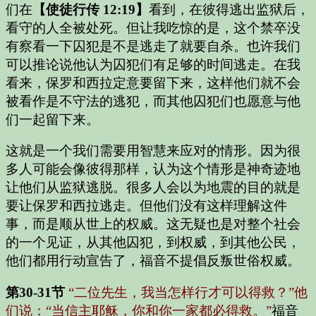
们在
【使徒行传 12:19】
看到，在彼得逃出监狱后，
看守的人全被处死。但让我吃惊的是，这个禁卒没
有察看一下囚犯是不是逃走了就要自杀。也许我们
可以推论说他认为囚犯们有足够的时间逃走。在我
看来，保罗和西拉定意要留下来，这样他们就不会
被看作是不守法的逃犯，而其他囚犯们也愿意与他
们一起留下来。
这就是一个我们需要用智慧来应对的情形。因为很
多人可能会像彼得那样，认为这个情形是神奇迹地
让他们从监狱逃脱。很多人会以为地震的目的就是
要让保罗和西拉逃走。但他们没有这样理解这件
事，而是顺从世上的权威。这无疑也是对整个社会
的一个见证，从其他囚犯，到权威，到其他公民，
他们都用行动宣告了，福音不提倡反叛世俗权威。
第30-31节
“二位先生，我当怎样行才可以得救？”他
们说：“当信主耶稣，你和你一家都必得救。”
福音