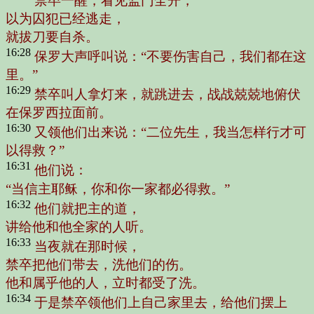
禁卒一醒，看见监门全开，
以为囚犯已经逃走，
就拔刀要自杀。
16:28
保罗大声呼叫说：“不要伤害自己，我们都在这
里。”
16:29
禁卒叫人拿灯来，就跳进去，战战兢兢地俯伏
在保罗西拉面前。
16:30
又领他们出来说：“二位先生，我当怎样行才可
以得救？”
16:31
他们说：
“当信主耶稣，你和你一家都必得救。”
16:32
他们就把主的道，
讲给他和他全家的人听。
16:33
当夜就在那时候，
禁卒把他们带去，洗他们的伤。
他和属乎他的人，立时都受了洗。
16:34
于是禁卒领他们上自己家里去，给他们摆上