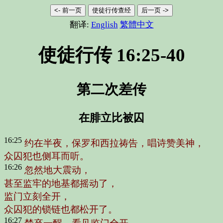
<- 前一页
使徒行传查经
后一页 ->
翻译:
English
繁體中文
使徒行传 16:25-40
第二次差传
在腓立比被囚
16:25
约在半夜，保罗和西拉祷告，唱诗赞美神，
众囚犯也侧耳而听。
16:26
忽然地大震动，
甚至监牢的地基都摇动了，
监门立刻全开，
众囚犯的锁链也都松开了。
16:27