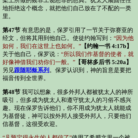
架上所做的赎罪工饶恕罪的恩典。犹太人顽固任性
地拒绝这个概念，就把他们自己放在了不配的一类
里。
第47节
有意思的是，保罗引用了一节关于弥赛亚的
经文，但将其用到他自己。使徒约翰写到：
“因为他
如何，我们在这世上也如何。”
【约翰一书 4:17b】
关于他自己，保罗说：
“所以我们作基督的使者，就
好像神借我们劝你们一般。”
【哥林多后书 5:20a】
另见
跟随耶稣系列
。保罗认识到，神的旨意是要把
福音传到全世界。
第48节
我可以想象，很多外邦人都被犹太人的神所
吸引，但多成为犹太人和遵守犹太人的习俗不感兴
趣。现在保罗告诉他们，你不用成为犹太人就能成
为基督徒，神可以按外邦人接受外邦人，只要他们
信基督，这很受欢迎。
“凡预定得永生的人都信了”
使用了希腊文里一个被