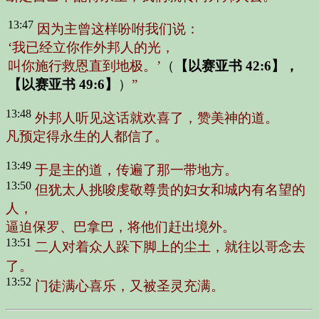
13:47
因为主曾这样吩咐我们说：
‘
我已经立你作外邦人的光，
叫你施行救恩直到地极。
’
（
【以赛亚书 42:6】，
【以赛亚书 49:6】
）
”
13:48
外邦人听见这话就欢喜了，赞美神的道。
凡预定得永生的人都信了。
13:49
于是主的道，传遍了那一带地方。
13:50
但犹太人挑唆虔敬尊贵的妇女和城内有名望的
人，
逼迫保罗、巴拿巴，将他们赶出境外。
13:51
二人对着众人跺下脚上的尘土，就往以哥念去
了。
13:52
门徒满心喜乐，又被圣灵充满。