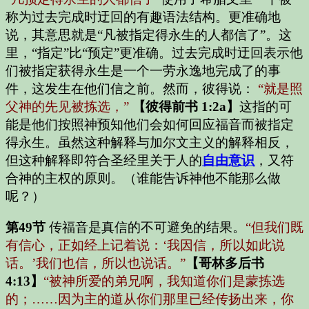
称为过去完成时迂回的有趣语法结构。更准确地
说，其意思就是“凡被指定得永生的人都信了”。这
里，“指定”比“预定”更准确。过去完成时迂回表示他
们被指定获得永生是一个一劳永逸地完成了的事
件，这发生在他们信之前。然而，彼得说：
“就是照
父神的先见被拣选，”
【彼得前书 1:2a】
这指的可
能是他们按照神预知他们会如何回应福音而被指定
得永生。虽然这种解释与加尔文主义的解释相反，
但这种解释即符合圣经里关于人的
自由意识
，又符
合神的主权的原则。（谁能告诉神他不能那么做
呢？）
第49节
传福音是真信的不可避免的结果。
“但我们既
有信心，正如经上记着说：‘我因信，所以如此说
话。’我们也信，所以也说话。”
【哥林多后书
4:13】
“被神所爱的弟兄啊，我知道你们是蒙拣选
的；……因为主的道从你们那里已经传扬出来，你