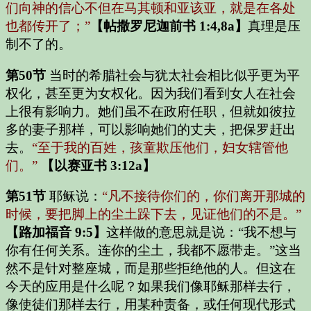
们向神的信心不但在马其顿和亚该亚，就是在各处
也都传开了；”
【帖撒罗尼迦前书 1:4,8a】
真理是压
制不了的。
第50节
当时的希腊社会与犹太社会相比似乎更为平
权化，甚至更为女权化。因为我们看到女人在社会
上很有影响力。她们虽不在政府任职，但就如彼拉
多的妻子那样，可以影响她们的丈夫，把保罗赶出
去。
“至于我的百姓，孩童欺压他们，妇女辖管他
们。”
【以赛亚书 3:12a】
第51节
耶稣说：
“凡不接待你们的，你们离开那城的
时候，要把脚上的尘土跺下去，见证他们的不是。”
【路加福音 9:5】
这样做的意思就是说：“我不想与
你有任何关系。连你的尘土，我都不愿带走。”这当
然不是针对整座城，而是那些拒绝他的人。但这在
今天的应用是什么呢？如果我们像耶稣那样去行，
像使徒们那样去行，用某种责备，或任何现代形式