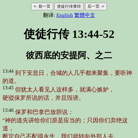
<- 前一页
使徒行传查经
后一页 ->
翻译:
English
繁體中文
使徒行传 13:44-52
彼西底的安提阿、之二
13:44
到下安息日，合城的人几乎都来聚集，要听神
的道。
13:45
但犹太人看见人这样多，就满心嫉妒，
硬驳保罗所说的话，并且毁谤。
13:46
保罗和巴拿巴放胆说：
“神的道先讲给你们原是应当的；只因你们弃绝这
道，
断定自己不配得永生，我们就转向外邦人去。