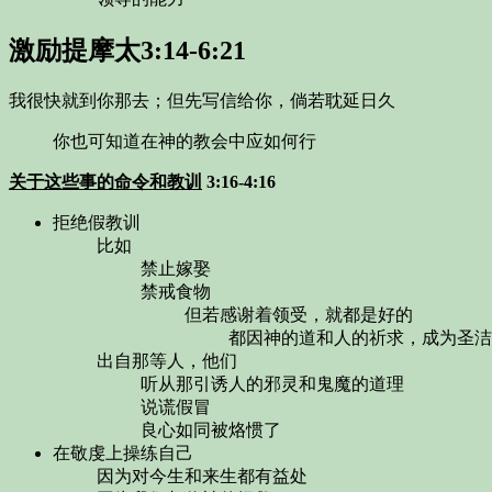
激励提摩太
3:14-6:21
我很快就到你那去；但先写信给你，倘若耽延日久
你也可知道在神的教会中应如何行
关于这些事的命令和教训
3:16-4:16
拒绝假教训
比如
禁止嫁娶
禁戒食物
但若感谢着领受，就都是好的
都因神的道和人的祈求，成为圣洁
出自那等人，他们
听从那引诱人的邪灵和鬼魔的道理
说谎假冒
良心如同被烙惯了
在敬虔上操练自己
因为对今生和来生都有益处