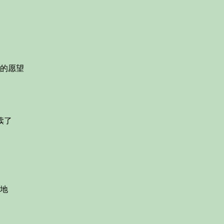
的愿望
渎了
地