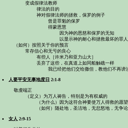
变成假律法教师
律法的目的
神对假律法师的拯救，保罗的例子
曾是罪魁的保罗
得蒙恩慧
因为神的恩慈和保罗的无知
以显示神的耐心和拯救最坏的罪人
（如何）按照关于你的预言
常存信心和无亏的良心
有些人［许米乃和亚力山大］
丢弃了这些，在真道上如同船触礁一样
我已经把他们交给撒但，教他们不再谤
人要平安无事地度日
2:1-8
敬虔端正
（定义）为万人祷告，特别是为有权威的
（为什么）因为这符合神要使万人得救的愿望
（如何）随处地，圣洁地，无忿怒地，无争论
女人
2:9-15