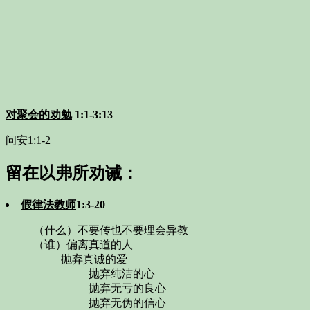
对聚会的劝勉
1:1-3:13
问安
1:1-2
留在以弗所劝诫：
假律法教师
1:3-20
（什么）不要传也不要理会异教
（谁）偏离真道的人
抛弃真诚的爱
抛弃纯洁的心
抛弃无亏的良心
抛弃无伪的信心