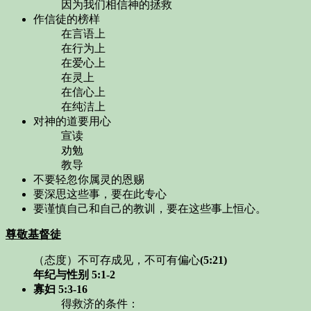
因为我们相信神的拯救
作信徒的榜样
在言语上
在行为上
在爱心上
在灵上
在信心上
在纯洁上
对神的道要用心
宣读
劝勉
教导
不要轻忽你属灵的恩赐
要深思这些事，要在此专心
要谨慎自己和自己的教训，要在这些事上恒心。
尊敬基督徒
（态度）不可存成见，不可有偏心
(5:21)
年纪与性别
5:1-2
寡妇
5:3-16
得救济的条件：