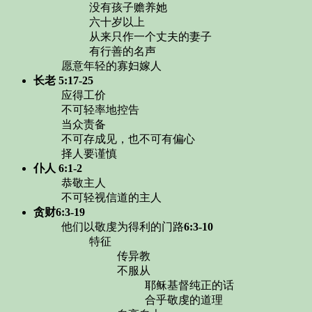
没有孩子赡养她
六十岁以上
从来只作一个丈夫的妻子
有行善的名声
愿意年轻的寡妇嫁人
长老
5:17-25
应得工价
不可轻率地控告
当众责备
不可存成见，也不可有偏心
择人要谨慎
仆人
6:1-2
恭敬主人
不可轻视信道的主人
贪财
6:3-19
他们以敬虔为得利的门路
6:3-10
特征
传异教
不服从
耶稣基督纯正的话
合乎敬虔的道理