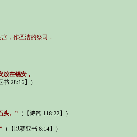
灵宫，作圣洁的祭司，
安放在锡安，
书 28:16】）
石头。”
（【诗篇 118:22】）
”
（【以赛亚书 8:14】）