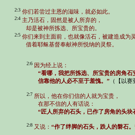
2:3
你们若尝过主恩的滋味，就必如此。
2:4
主乃活石，固然是被人所弃的，
却是被神所拣选、所宝贵的。
2:5
你们来到主面前，也就像活石，被建造成为
借着耶稣基督奉献神所悦纳的灵祭。
2:6
因为经上说：
“看哪，我把所拣选、所宝贵的房角石
信靠他的人必不至于羞愧。”
（【以赛亚
2:7
所以，他在你们信的人就为宝贵，
在那不信的人有话说：
“匠人所弃的石头，已作了房角的头块
2:8
又说：
“作了绊脚的石头，跌人的磐石。