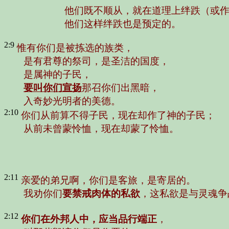
他们既不顺从，就在道理上绊跌（或作
他们这样绊跌也是预定的。
2:9
惟有你们是被拣选的族类，
是有君尊的祭司，是圣洁的国度，
是属神的子民，
要叫你们宣扬
那召你们出黑暗，
入奇妙光明者的美德。
2:10
你们从前算不得子民，现在却作了神的子民；
从前未曾蒙怜恤，现在却蒙了怜恤。
2:11
亲爱的弟兄啊，你们是客旅，是寄居的。
我劝你们
要禁戒肉体的私欲
，这私欲是与灵魂争
2:12
你们在外邦人中，应当品行端正
，