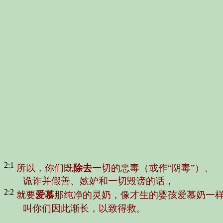
2:1
所以，你们既
除去
一切的恶毒（或作“阴毒”）、
诡诈并假善、嫉妒和一切毁谤的话，
2:2
就要
爱慕
那纯净的灵奶，像才生的婴孩爱慕奶一
叫你们因此渐长，以致得救。