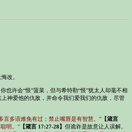
上悔改。
也许会“恨”菠菜，但与希特勒“恨”犹太人却毫不相
实上神爱他的仇敌，并命令我们爱我们的仇敌，尽管
“多言多语难免有过；禁止嘴唇是有智慧。”
【箴言
聪明。”
【箴言 17:27-28】
但诡诈是故意让人误解。