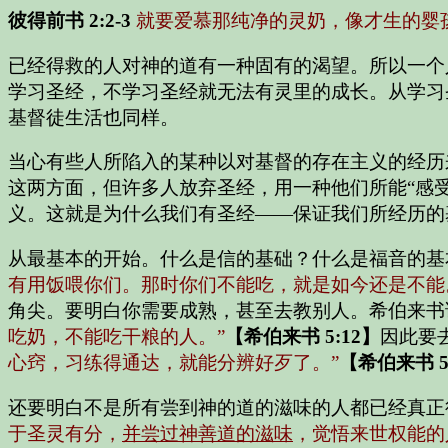
彼得前书 2:2-3
就要爱慕那纯净的灵奶，像才生的婴
已经得救的人对神的道有一种固有的渴望。所以一个
学习圣经，不学习圣经就无法有灵里的成长。从学习
基督徒生活也同样。
当心有些人所陷入的某种以对基督的存在主义的经历
这两方面，但许多人放弃圣经，用一种他们所能“感
义。这就是为什么我们有圣经——保证我们所经历的
从最基本的开始。什么是信的基础？什么是福音的基
有用饭喂你们。那时你们不能吃，就是如今还是不能
角尖。要明白你需要成熟，甚至去教别人。希伯来书
吃奶，不能吃干粮的人。”
【希伯来书 5:12】
因此要
心窍，习练得通达，就能分辨好歹了。”
【希伯来书 5:
还要明白不是所有尝到神的道的滋味的人都已经真正
于圣灵有分，
并尝过神善道的滋味
，觉悟来世权能的