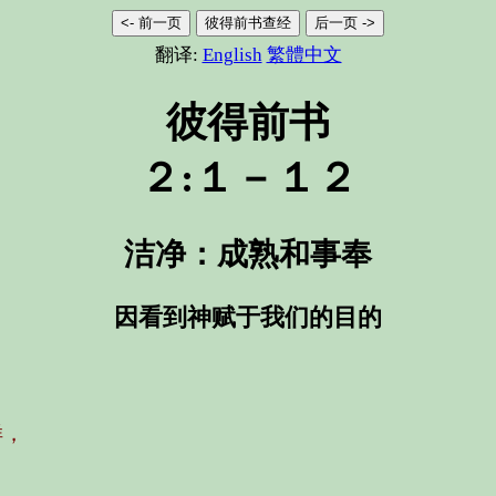
<- 前一页
彼得前书查经
后一页 ->
翻译:
English
繁體中文
彼得前书
２:１－１２
洁净：成熟和事奉
因看到神赋于我们的目的
样，