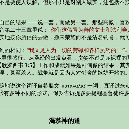
不是要使人误解。但那不只是对别人诚实，还包括不
自己的结果——说一套，而做另一套。那些高傲，喜
音第二十三章里说：
“你们这假冒为善的文士和法利赛
实地按你所信的去做，挣来荣耀而不是沽名钓誉，就
到的相同：
“我又见人为一切的劳碌和各样灵巧的工作
界里很盛行。从圣经的出发点看，贪婪不过是赤裸裸的
【歌罗西书 3:5】
工作和成就如果是拜偶像的结果，其
淫，甚至杀人。战争就是因为人对邻舍的嫉妒开始的
说这个词译自希腊文“καταλαλια”一词，直译
谤有多种不同的形式。保罗告诉提多要提醒基督徒许
渴慕神的道