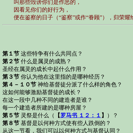
叫那些毁谤你们是作恶的，
因看见你们的好行为，
便在鉴察的日子（“鉴察”或作“眷顾”），归荣耀
第１节
这些特争有什么共同点？
第２节
什么是属灵的成熟？
圣经在属灵的成长中起什么作用？
第３节
你认为他在这里指的是哪种经历？
第４－１０节
神给基督徒分派了什么样的角色？
这如何能够激励基督徒的成长？
在这一段中几种不同的建造者是谁？
每一个建造者所建的是哪种房屋？
第５节
灵祭是什么（
【
罗马书 １２：１
】
）？
第８节
基督是以何种方式使有些人跌倒的？
从这一节看，我们可以以何种方式与基督认同？