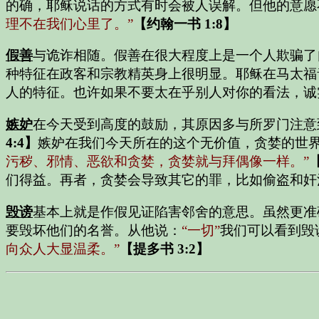
的确，耶稣说话的方式有时会被人误解。但他的意愿
理不在我们心里了。”
【约翰一书 1:8】
假善
与诡诈相随。假善在很大程度上是一个人欺骗了
种特征在政客和宗教精英身上很明显。耶稣在马太福
人的特征。也许如果不要太在乎别人对你的看法，诚
嫉妒
在今天受到高度的鼓励，其原因多与所罗门注意
4:4】
嫉妒在我们今天所在的这个无价值，贪婪的世
污秽、邪情、恶欲和贪婪，贪婪就与拜偶像一样。”
们得益。再者，贪婪会导致其它的罪，比如偷盗和奸
毁谤
基本上就是作假见证陷害邻舍的意思。虽然更准确地
要毁坏他们的名誉。从他说：
“一切”
我们可以看到毁
向众人大显温柔。”
【提多书 3:2】