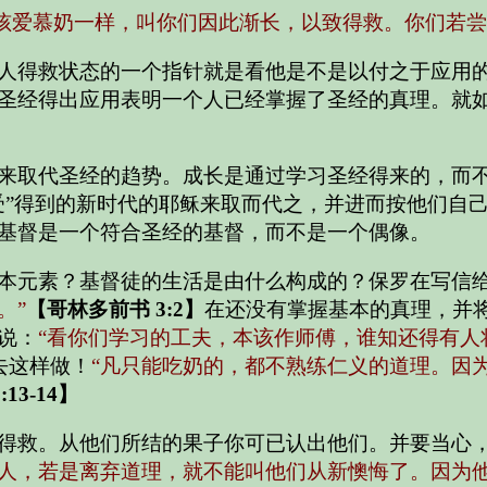
孩爱慕奶一样，叫你们因此渐长，以致得救。你们若尝
人得救状态的一个指针就是看他是不是以付之于应用
圣经得出应用表明一个人已经掌握了圣经的真理。就
来取代圣经的趋势。成长是通过学习圣经得来的，而不
受”得到的新时代的耶稣来取而代之，并进而按他们自己
基督是一个符合圣经的基督，而不是一个偶像。
本元素？基督徒的生活是由什么构成的？保罗在写信
。”
【哥林多前书 3:2】
在还没有掌握基本的真理，并
说：
“看你们学习的工夫，本该作师傅，谁知还得有人
去这样做！
“凡只能吃奶的，都不熟练
仁义的道理
。因
13-14】
得救。从他们所结的果子你可已认出他们。并要当心
人，若是离弃道理，就不能叫他们从新懊悔了。因为